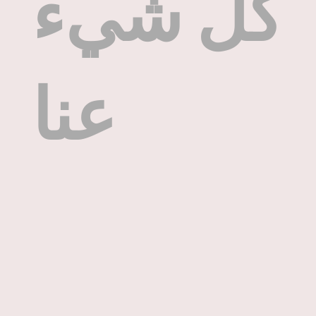
كل شيء
عنا